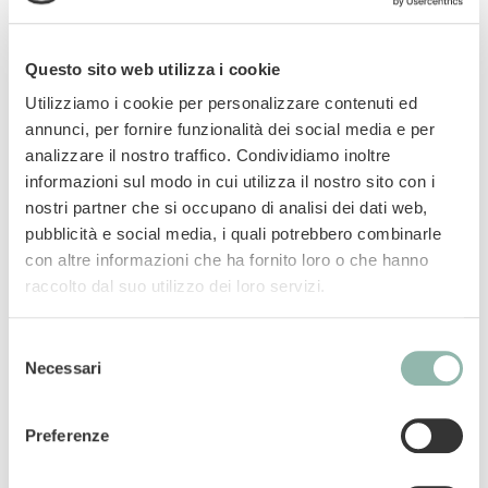
con baccelli di soia sostenibile e fibre vegetali
naturali. Eco Light è una lettiera per gatti a
resa particolarmente alta, in quanto le nostre
Questo sito web utilizza i cookie
fibre vegetali hanno un potere di
Utilizziamo i cookie per personalizzare contenuti ed
assorbimento estremamente elevato. I cattivi
annunci, per fornire funzionalità dei social media e per
odori vengono assorbiti rapidamente grazie
analizzare il nostro traffico. Condividiamo inoltre
alla particolare struttura tubolare delle nostre
informazioni sul modo in cui utilizza il nostro sito con i
fibre vegetali. Lo sviluppo degli odori viene
nostri partner che si occupano di analisi dei dati web,
così bloccato in maniera duratura. Biokat's Eco
pubblicità e social media, i quali potrebbero combinarle
Light è una lettiera agglomerante naturale
con altre informazioni che ha fornito loro o che hanno
prodotta con fibre vegetali che agiscono come
raccolto dal suo utilizzo dei loro servizi.
una spugna. I liquidi vengono assorbiti
completamente. Si formano agglomerati in
Selezione
cui vengono intrappolati sia i liquidi che gli
Necessari
del
odori. Biokat's Eco Light pesa fino al 50% in
consenso
meno rispetto a lettiere per gatti comparabili
Preferenze
in argilla naturale. Ecco perché questo
prodotto è così leggero da trasportare. Inoltre,