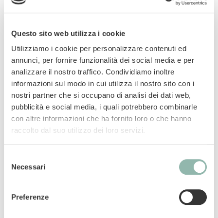
contatto con i liquidi si formano delle zolle che
trattengono sia i liquidi che gli odori
sgradevoli. La promessa di qualità di Biokat’s:
Questo sito web utilizza i cookie
per Biokat’s vengono utilizzate soltanto argille
Utilizziamo i cookie per personalizzare contenuti ed
pregiate in grado di annullare gli odori e
annunci, per fornire funzionalità dei social media e per
dotate di un’elevata capacità di assorbimento.
analizzare il nostro traffico. Condividiamo inoltre
Ciò rende Biokat’s molto più igienica di altre
informazioni sul modo in cui utilizza il nostro sito con i
lettiere. Le malattie dei reni colpiscono spesso
nostri partner che si occupano di analisi dei dati web,
i gatti. Di norma, si possono riconoscere
pubblicità e social media, i quali potrebbero combinarle
rapidamente osservandone l'urina. Se la
con altre informazioni che ha fornito loro o che hanno
lettiera è bianca, l'urina sospetta si nota
raccolto dal suo utilizzo dei loro servizi.
immediatamente. Per Biokat’s Bianco fresh,
viene impiegata argilla di colore bianco puro.
Selezione
Una proprietà particolare della nostra argilla
Necessari
del
bianca è la straordinaria assorbenza, che rende
consenso
questa lettiera così efficace.
Preferenze
Colore bianco