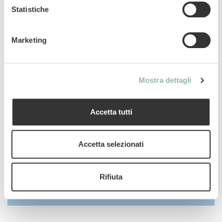
Profumo di primavera
Statistiche
Elevato potere agglomerante
Granulometria grossa
Marketing
Argilla naturale
Manuali
Mostra dettagli
Codice articolo: 75.65LL
Accetta tutti
Codice ean: 4002064617114
Contenuto: 5KG
Accetta selezionati
Rifiuta
Uso