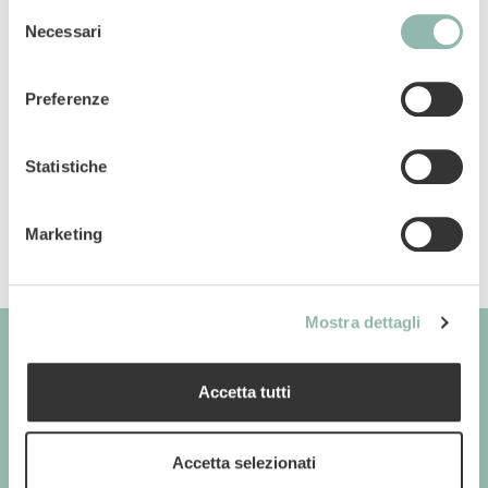
Selezione
Necessari
del
consenso
Manuali
Preferenze
Codice articolo: 801029
Codice ean: 8009632072135
Statistiche
Marketing
Mostra dettagli
Accetta tutti
GIMBORN
Cats. Dogs. Love.
Accetta selezionati