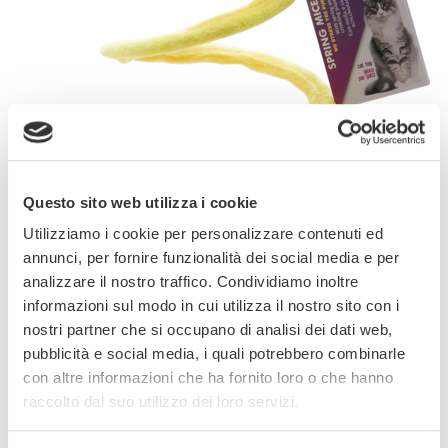
Questo sito web utilizza i cookie
Utilizziamo i cookie per personalizzare contenuti ed
annunci, per fornire funzionalità dei social media e per
analizzare il nostro traffico. Condividiamo inoltre
informazioni sul modo in cui utilizza il nostro sito con i
nostri partner che si occupano di analisi dei dati web,
pubblicità e social media, i quali potrebbero combinarle
Gioco dotato di molla, sulla quale c’è un
con altre informazioni che ha fornito loro o che hanno
topolino di peluche con codina di piume
raccolto dal suo utilizzo dei loro servizi.
colorate, contenente carta scricchiolante per
attirare e far divertire/intrattenere il gatto.