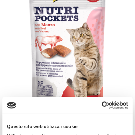
I GimCat Nutri Pockets sono bocconcini
Questo sito web utilizza i cookie
croccanti con un delizioso ripieno cremoso,