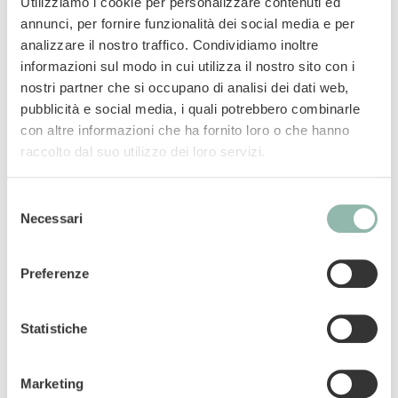
disponibili in diverse varianti super appetitose.
Utilizziamo i cookie per personalizzare contenuti ed
Una vera prelibatezza per il tuo amico a 4
annunci, per fornire funzionalità dei social media e per
analizzare il nostro traffico. Condividiamo inoltre
zampe! Il gusto con Manzo contiene puro
informazioni sul modo in cui utilizza il nostro sito con i
malto aromatico e fibre di cellulosa che
nostri partner che si occupano di analisi dei dati web,
supportano il benessere dell’apparato
pubblicità e social media, i quali potrebbero combinarle
gastrointestinale. Contiene vitamine e taurina,
con altre informazioni che ha fornito loro o che hanno
ed è anche senza zuccheri aggiunti, aromi e
raccolto dal suo utilizzo dei loro servizi.
coloranti artificiali.
Selezione
Mangime complementare per gatti.
Necessari
del
consenso
Codice articolo: 02.400747
Preferenze
Codice ean: 4002064400747
Contenuto: 60g
Statistiche
Marketing