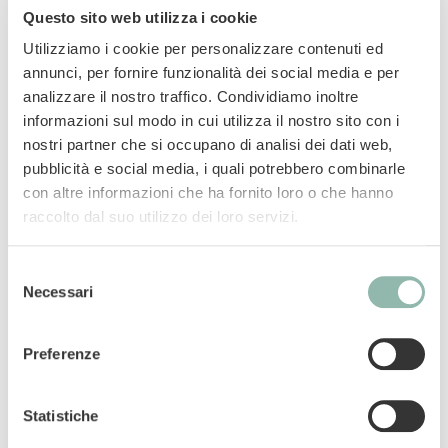
buongustaio! Grazie all’assenza di carne nella
Questo sito web utilizza i cookie
ricetta, sono l’alternativa ideale per i gatti con
Utilizziamo i cookie per personalizzare contenuti ed
sensibilità a questo tipo di proteina. Le ricette
annunci, per fornire funzionalità dei social media e per
sono completamente senza cerali, zuccheri
analizzare il nostro traffico. Condividiamo inoltre
aggiunti e coloranti artificiali.
informazioni sul modo in cui utilizza il nostro sito con i
nostri partner che si occupano di analisi dei dati web,
No zuccheri aggiunti and coloranti
pubblicità e social media, i quali potrebbero combinarle
con altre informazioni che ha fornito loro o che hanno
artificiali
raccolto dal suo utilizzo dei loro servizi.
MADE IN AUSTRIA
Senza cereali
Ricchi di proteine
Selezione
Necessari
Senza carne
del
consenso
Mangime complementare per gatti.
Preferenze
Codice articolo: 02.422350
Statistiche
Codice ean: 4002064422350