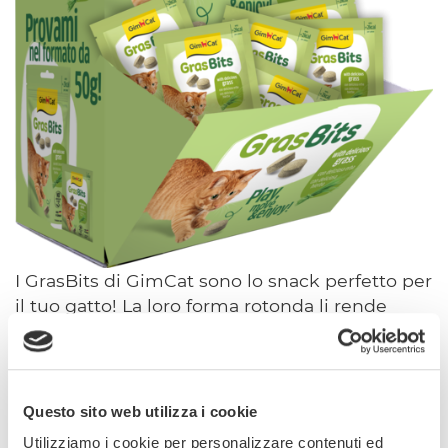
I GrasBits di GimCat sono lo snack perfetto per
il tuo gatto! La loro forma rotonda li rende
ideali per rotolare sul pavimento,
incoraggiando il gatto a fare più movimento.
Ogni boccone non ha solo un gusto
eccellente, ma ha anche poche calorie (ca.
Questo sito web utilizza i cookie
2kcal)! Ogni momento di gioco diventa quindi
Utilizziamo i cookie per personalizzare contenuti ed