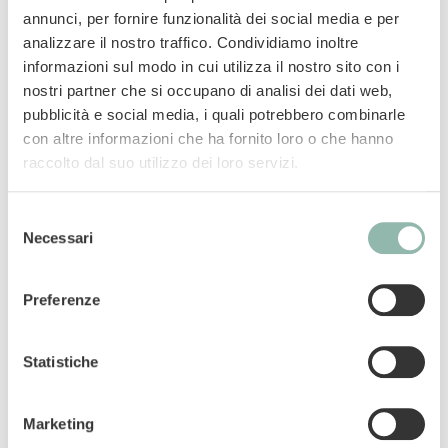
una coccola deliziosa, per il benessereì del tuo
annunci, per fornire funzionalità dei social media e per
gatto!
analizzare il nostro traffico. Condividiamo inoltre
informazioni sul modo in cui utilizza il nostro sito con i
Senza cereali e zuccheri aggiunti
nostri partner che si occupano di analisi dei dati web,
solo ca. 2 kcal / snack
pubblicità e social media, i quali potrebbero combinarle
+ VITAMINA D3
con altre informazioni che ha fornito loro o che hanno
Made in Germany
raccolto dal suo utilizzo dei loro servizi.
Mangime complementare per gatti.
Selezione
Necessari
del
consenso
Codice articolo: 02.407753
Codice ean: 4002064407197
Preferenze
Contenuto: 15g
Statistiche
Marketing
Componenti analitici