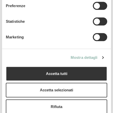
cardiovascolare.
Preferenze
Vitamine: sostengono le difese naturali
dell’organismo e aumentano la vitalità.
Statistiche
Mangime complementare per gatti.
Marketing
Codice articolo: 02.428116
Codice ean: 4002064428116
Contenuto: 40g
Mostra dettagli
Accetta tutti
Componenti analitici
Accetta selezionati
Uso
Rifiuta