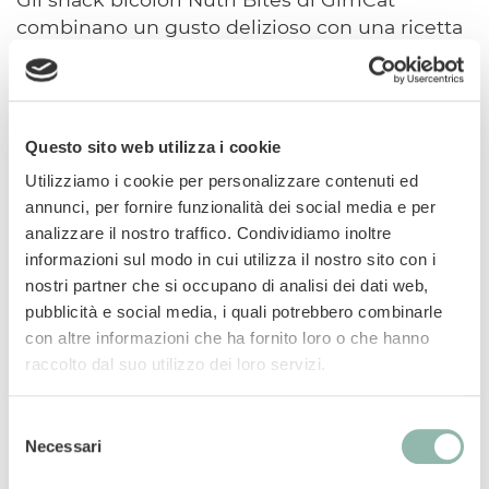
combinano un gusto delizioso con una ricetta
appositamente formulata per il benessere del
tuo gatto. Prodotti in Germania con
ingredienti di alta qualità, questi snack
soddisfano le esigenze più importanti dei
Questo sito web utilizza i cookie
gatti. I Nutri Taurine Bites di GimCat con
Utilizziamo i cookie per personalizzare contenuti ed
formaggio contengono una dose extra di
annunci, per fornire funzionalità dei social media e per
taurina per supportare la funzione cardiaca e
analizzare il nostro traffico. Condividiamo inoltre
la vista.
informazioni sul modo in cui utilizza il nostro sito con i
nostri partner che si occupano di analisi dei dati web,
Taurina: amminoacido essenziale che
pubblicità e social media, i quali potrebbero combinarle
supporta la vista e la normale funzione
con altre informazioni che ha fornito loro o che hanno
cardiaca.
raccolto dal suo utilizzo dei loro servizi.
DHA: favorisce lo sviluppo del cervello e
del sistema nervoso; le proprietà
Selezione
antinfiammatorie di questo acido grasso
Necessari
del
sostengono una sana funzione
consenso