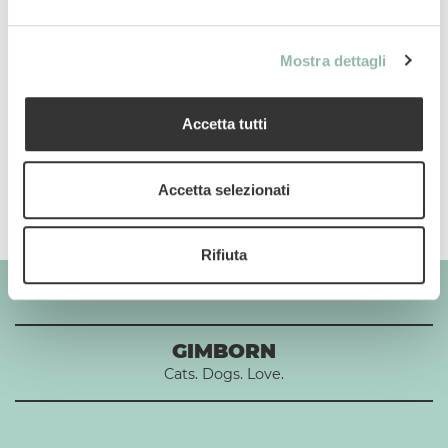
Manuali
Mostra dettagli
Codice articolo: 2107106L
Codice ean: 8009632065205
Accetta tutti
Accetta selezionati
Rifiuta
GIMBORN
Cats. Dogs. Love.