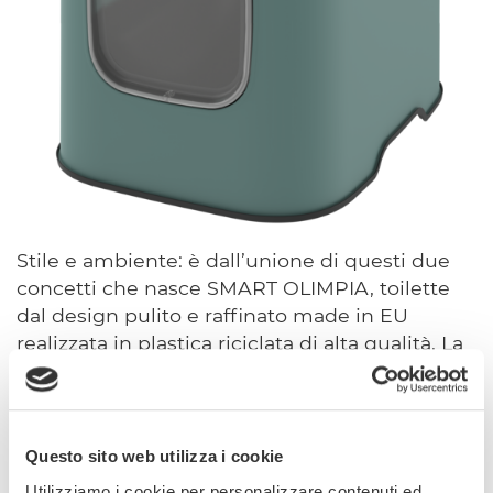
Stile e ambiente: è dall’unione di questi due
concetti che nasce SMART OLIMPIA, toilette
dal design pulito e raffinato made in EU
realizzata in plastica riciclata di alta qualità. La
rifinitura opaca di SMART OLIMPIA la rende
ancora più sobria ed elegante, adattando i suoi
quattro colori a qualsiasi tipo di ambiente, dai
più moderni a quelli più classici. La porta
Questo sito web utilizza i cookie
basculante è dotata di un magnete per una
Utilizziamo i cookie per personalizzare contenuti ed