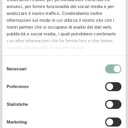
chiusura sempre stabile e per prevenire i
annunci, per fornire funzionalità dei social media e per
cattivi odori. Grazie inoltre al filtro al carbone
analizzare il nostro traffico. Condividiamo inoltre
attivo, sembrerà quasi come non averla in
informazioni sul modo in cui utilizza il nostro sito con i
casa. La maniglia ergonomica rende questa
nostri partner che si occupano di analisi dei dati web,
lettiera facile da usare e da pulire. La paletta
pubblicità e social media, i quali potrebbero combinarle
inclusa può essere riposta all’interno della
con altre informazioni che ha fornito loro o che hanno
lettiera grazie al suo comodo gancio.
raccolto dal suo utilizzo dei loro servizi.
Porta magnetica per una chiusura stabile
Selezione
Necessari
Plastica riciclata
del
Design svizzero
consenso
Grazie al filtro al carbone attivo e alla
Preferenze
chiusura magnetica, i cattivi odori sono
sotto controllo!
Statistiche
Con paletta inclusa
51x39,5x44 cm
Marketing