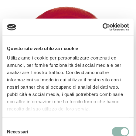
Questo sito web utilizza i cookie
Utilizziamo i cookie per personalizzare contenuti ed
annunci, per fornire funzionalità dei social media e per
analizzare il nostro traffico. Condividiamo inoltre
informazioni sul modo in cui utilizza il nostro sito con i
nostri partner che si occupano di analisi dei dati web,
pubblicità e social media, i quali potrebbero combinarle
Gioco in gomma pesante Perfetto per morsi
con altre informazioni che ha fornito loro o che hanno
potenti Galleggia in acqua Ultra-resistente
raccolto dal suo utilizzo dei loro servizi.
Selezione
Manuali
Necessari
del