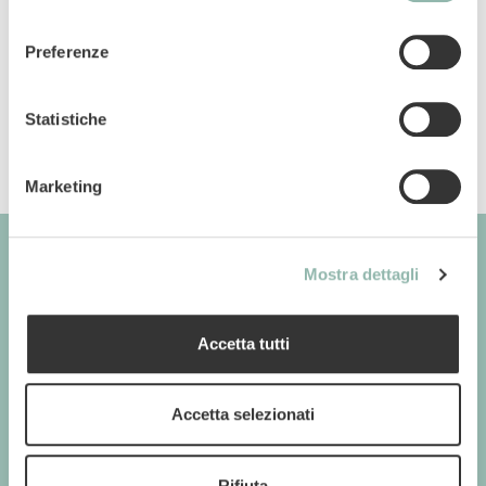
consenso
Codice articolo: 80499L
Preferenze
Codice ean: 8009632039985
Statistiche
Marketing
Mostra dettagli
GIMBORN
Cats. Dogs. Love.
Accetta tutti
Accetta selezionati
GIMBORN
Rifiuta