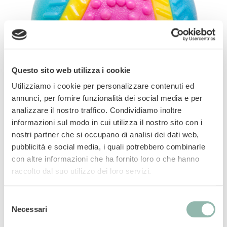
Questo sito web utilizza i cookie
Utilizziamo i cookie per personalizzare contenuti ed
annunci, per fornire funzionalità dei social media e per
analizzare il nostro traffico. Condividiamo inoltre
informazioni sul modo in cui utilizza il nostro sito con i
nostri partner che si occupano di analisi dei dati web,
pubblicità e social media, i quali potrebbero combinarle
Gomma durevole Stimola tutti i 5 sensi. Aroma
con altre informazioni che ha fornito loro o che hanno
di manzo.
raccolto dal suo utilizzo dei loro servizi.
Manuali
Selezione
Necessari
del
Codice articolo: 80514L
consenso