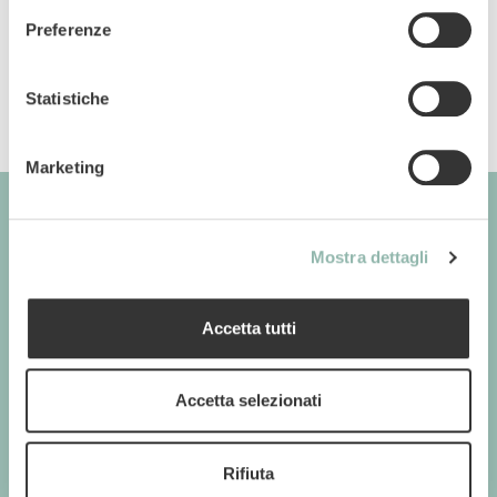
Codice ean: 8009632051116
Preferenze
Statistiche
Marketing
Mostra dettagli
GIMBORN
Cats. Dogs. Love.
Accetta tutti
Accetta selezionati
GIMBORN
Gimborn Italia S.r.l. Società a Socio Unico
Rifiuta
P.IVA 01631460357