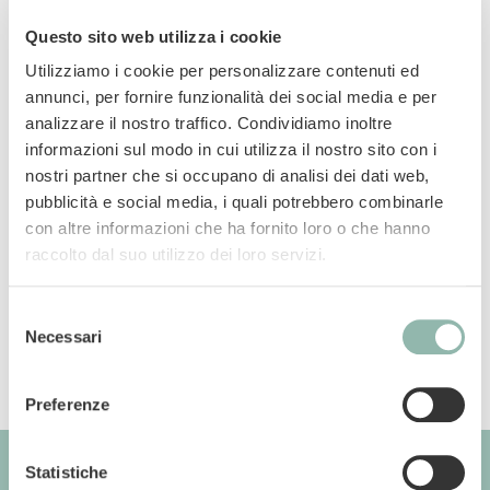
Questo sito web utilizza i cookie
Utilizziamo i cookie per personalizzare contenuti ed
annunci, per fornire funzionalità dei social media e per
Impugnatura anti-scivolo, speciale peli lunghi
analizzare il nostro traffico. Condividiamo inoltre
informazioni sul modo in cui utilizza il nostro sito con i
nostri partner che si occupano di analisi dei dati web,
Manuali
pubblicità e social media, i quali potrebbero combinarle
con altre informazioni che ha fornito loro o che hanno
Codice articolo: 57510BVL
raccolto dal suo utilizzo dei loro servizi.
Codice ean: 8009632039527
Selezione
Necessari
del
consenso
Preferenze
Statistiche