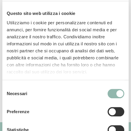
Questo sito web utilizza i cookie
Utilizziamo i cookie per personalizzare contenuti ed
annunci, per fornire funzionalità dei social media e per
Impugnatura anti-scivolo speciale per peli
analizzare il nostro traffico. Condividiamo inoltre
lunghi, con denti larghi e conici
informazioni sul modo in cui utilizza il nostro sito con i
nostri partner che si occupano di analisi dei dati web,
Manuali
pubblicità e social media, i quali potrebbero combinarle
con altre informazioni che ha fornito loro o che hanno
raccolto dal suo utilizzo dei loro servizi.
Codice articolo: 57531BVL
Codice ean: 8009632039640
Selezione
Necessari
del
consenso
Preferenze
Statistiche