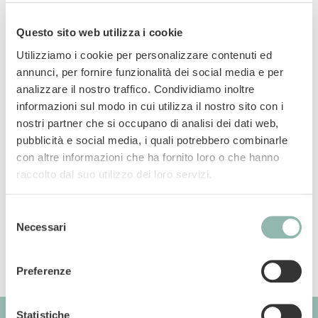
Questo sito web utilizza i cookie
Utilizziamo i cookie per personalizzare contenuti ed
annunci, per fornire funzionalità dei social media e per
Impugnatura anti-scivolo Speciale per peli
analizzare il nostro traffico. Condividiamo inoltre
lunghi
informazioni sul modo in cui utilizza il nostro sito con i
nostri partner che si occupano di analisi dei dati web,
Manuali
pubblicità e social media, i quali potrebbero combinarle
con altre informazioni che ha fornito loro o che hanno
raccolto dal suo utilizzo dei loro servizi.
Codice articolo: 57536BVL
Codice ean: 8009632057941
Selezione
Necessari
del
consenso
Preferenze
Statistiche