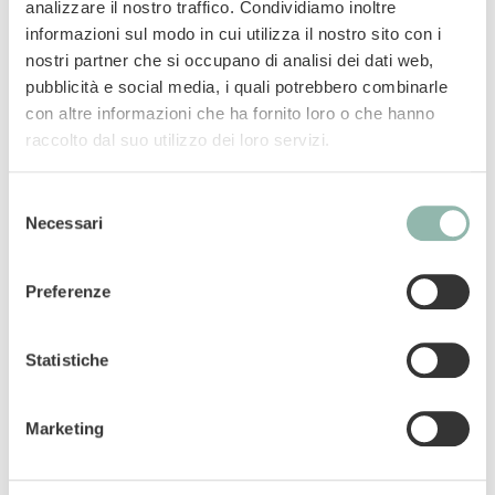
analizzare il nostro traffico. Condividiamo inoltre
Se abbinato all’attività fisica, questo speciale
informazioni sul modo in cui utilizza il nostro sito con i
ingrediente riduce l’accumulo di grassi nei
nostri partner che si occupano di analisi dei dati web,
tessuti e stimola il metabolismo energetico.
pubblicità e social media, i quali potrebbero combinarle
Ideali per addestramento e agility.
con altre informazioni che ha fornito loro o che hanno
raccolto dal suo utilizzo dei loro servizi.
Mangime complementare per cani.
Selezione
Codice articolo: 02.514444
Necessari
del
Codice ean: 4002064514444
consenso
Contenuto: 60g
Preferenze
Statistiche
Componenti analitici
Marketing
Uso