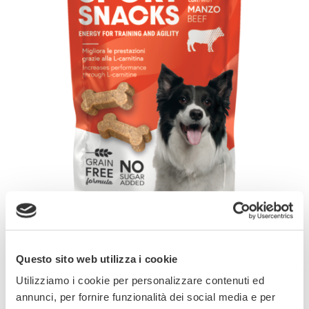
Gli Sport Snacks con manzo di GimDog sono
Questo sito web utilizza i cookie
prodotti con formula senza cereali e con tanto
Utilizziamo i cookie per personalizzare contenuti ed
gustoso manzo. Contengono L-carnitina, che
annunci, per fornire funzionalità dei social media e per
favorisce il miglioramento delle performance.